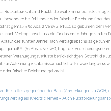
s Rücktrittsrecht sind Rücktritte weiterhin unbefristet mögli
sbesondere bei fehlender oder falscher Belehrung über das Rü
tsfrist gemäß § 5c Abs. 2 VersVG erfüllt, so gebühren dem Ve
res nach Vertragsabschluss die für das erste Jahr gezahlten P
 Ablauf des fünften Jahres nach Vertragsabschluss gebühre
ugs gemäß § 176 Abs. 4 VersVG; trägt der Versicherungsnehme
etretenen Veranlagungsverluste berücksichtigen. Sowohl die Jud
it zur Ablehnung rechtsmissbräuchlicher Einwendungen sowie 
r oder falscher Belehrung gebracht.
andbestellers gegenüber der Bank (Anmerkungen zu OGH, 1
rungsvertrag als Kreditsicherheit – Auch Rückforderungsans