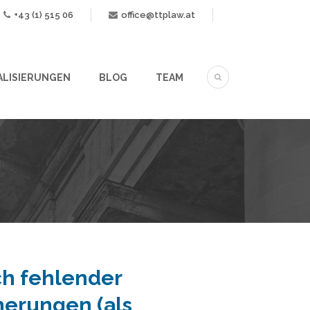
+43 (1) 515 06
office@ttplaw.at
ALISIERUNGEN
BLOG
TEAM
ch fehlender
herungen (als