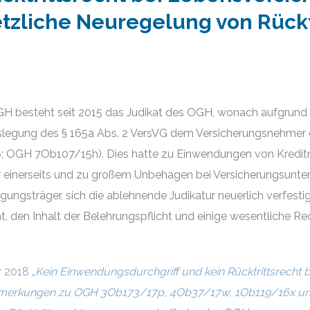
etzliche Neuregelung von Rückt
besteht seit 2015 das Judikat des OGH, wonach aufgrund f
uslegung des § 165a Abs. 2 VersVG dem Versicherungsnehmer e
76; OGH 7Ob107/15h). Dies hatte zu Einwendungen von Kredi
r einerseits und zu großem Unbehagen bei Versicherungsunte
ngsträger, sich die ablehnende Judikatur neuerlich verfestig
t, den Inhalt der Belehrungspflicht und einige wesentliche Re
 2018 „
Kein Einwendungsdurchgriff und kein Rücktrittsrecht
Anmerkungen zu OGH 3Ob173/17p, 4Ob37/17w, 1Ob119/16x u