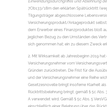
Einwendungsdurchgriffes und Ablehnung des
7Ob133/18m den erklärten Spätrücktritt (weg
Tilgungsträger abgeschlossene Lebensversi
Versicherungsprodukt/Anlageprodukt selbst: 
dem Erwerber eines Finanzproduktes bloß aufg
jeglichen Bezug zu den Umständen des Vertr
sich genommen hat; ein zu diesem Zweck erkl
2. Mit Wirksamkeit ab Jahresbeginn 2019 hat
Versicherungsnehmer vom Versicherungsvert
Gründen zurücktreten. Die Frist für die Aus
und der Versicherungsnehmer eine Reihe wicht
Gesetzesnovelle bringt insoferne Klarheit al
Rücktrittsbelehrung bringt; gemäß § 5c Abs.
A verwendet wird. Gemäß § 5c Abs. 5 VersVG 
einschließlich einer Belehrung über das Rücktr