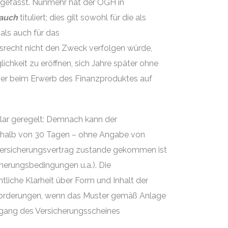
efasst. Nunmehr hat der OGH in
auch
tituliert; dies gilt sowohl für die als
ls auch für das
tsrecht nicht den Zweck verfolgen würde,
chkeit zu eröffnen, sich Jahre später ohne
 er beim Erwerb des Finanzproduktes auf
klar geregelt: Demnach kann der
erhalb von 30 Tagen – ohne Angabe von
 Versicherungsvertrag zustande gekommen ist
cherungsbedingungen u.a.). Die
liche Klarheit über Form und Inhalt der
Anforderungen, wenn das Muster gemäß Anlage
ugang des Versicherungsscheines