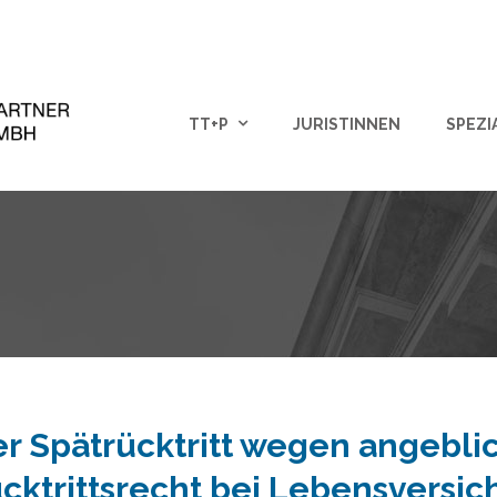
TT+P
JURISTINNEN
SPEZI
r Spätrücktritt wegen angebli
cktrittsrecht bei Lebensversic