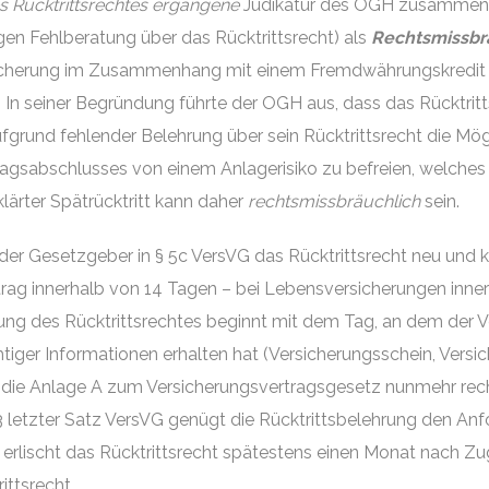
 Rücktrittsrechtes ergangene
Judikatur des OGH zusammeng
en Fehlberatung über das Rücktrittsrecht) als
Rechtsmissbr
cherung im Zusammenhang mit einem Fremdwährungskredit a
In seiner Begründung führte der OGH aus, dass das Rücktrit
rund fehlender Belehrung über sein Rücktrittsrecht die Mögli
agsabschlusses von einem Anlagerisiko zu befreien, welches
ärter Spätrücktritt kann daher
rechtsmissbräuchlich
sein.
 der Gesetzgeber in § 5c VersVG das Rücktrittsrecht neu und 
rag innerhalb von 14 Tagen – bei Lebensversicherungen inn
übung des Rücktrittsrechtes beginnt mit dem Tag, an dem der
iger Informationen erhalten hat (Versicherungsschein, Versi
s die Anlage A zum Versicherungsvertragsgesetz nunmehr recht
 3 letzter Satz VersVG genügt die Rücktrittsbelehrung den 
erlischt das Rücktrittsrecht spätestens einen Monat nach Z
ittsrecht.