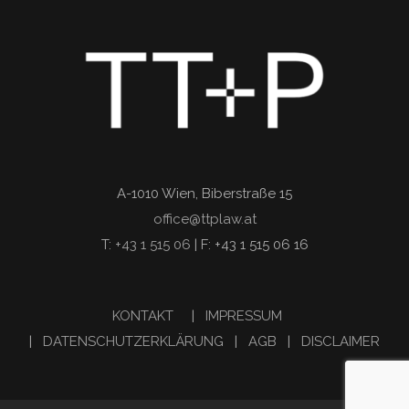
A-1010 Wien, Biberstraße 15
office@ttplaw.at
T:
+43 1 515 06
| F: +43 1 515 06 16
KONTAKT
|
IMPRESSUM
|
DATENSCHUTZERKLÄRUNG
|
AGB
|
DISCLAIMER