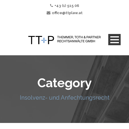
+43 (1) 515 06
office@ttplaw.at
Category
Insolvenz- und Anfechtungsrecht