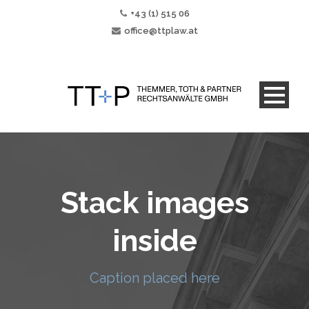
+43 (1) 515 06
office@ttplaw.at
Stack images
inside
Caption placed here