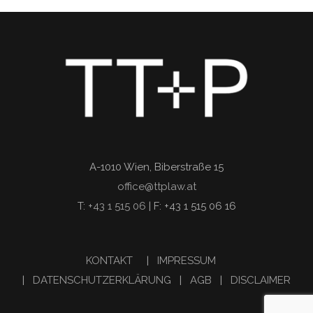
A-1010 Wien, Biberstraße 15
office@ttplaw.at
T:
+43 1 515 06
| F: +43 1 515 06 16
KONTAKT
|
IMPRESSUM
|
DATENSCHUTZERKLÄRUNG
|
AGB
|
DISCLAIMER