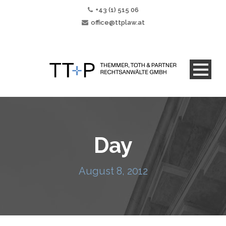
+43 (1) 515 06
office@ttplaw.at
Day
August 8, 2012