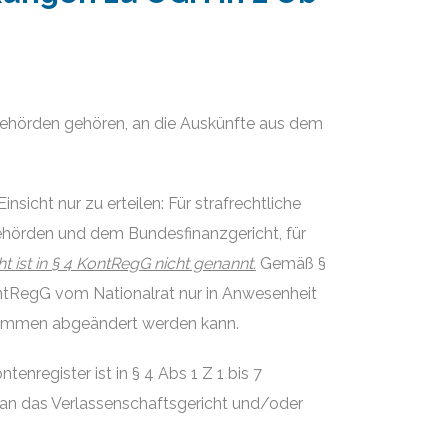
 Behörden gehören, an die Auskünfte aus dem
icht nur zu erteilen: Für strafrechtliche
ehörden und dem Bundesfinanzgericht, für
t ist in § 4 KontRegG nicht genannt.
Gemäß §
ntRegG vom Nationalrat nur in Anwesenheit
Stimmen abgeändert werden kann.
nregister ist in § 4 Abs 1 Z 1 bis 7
 an das Verlassenschaftsgericht und/oder