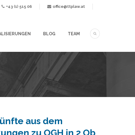
+43 (1) 515 06
office@ttplaw.at
ALISIERUNGEN
BLOG
TEAM
künfte aus dem
kungen zu OGH in 2 Ob