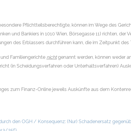
sbesondere Pflichtteilsberechtigte, können im Wege des Ger
nken und Bankiers in 1010 Wien, Börsegasse 11) richten, de
ungen des Erblassers durchführen kann, die im Zeitpunkt de
 und Familiengerichte
nicht
genannt werden, können weder an 
richt (in Scheidungsverfahren oder Unterhaltsverfahren) Au
es zum Finanz-Online jeweils Auskünfte aus dem Kontenregi
 durch den OGH / Konsequenz: (Nur) Schadenersatz gegenüb
43/25f)